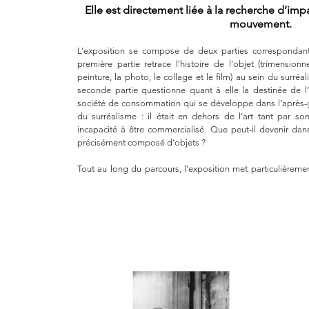
Elle est directement liée à la recherche d’impa
mouvement.
L’exposition se compose de deux parties corresponda
première partie retrace l’histoire de l’objet (trimension
peinture, la photo, le collage et le film) au sein du surr
seconde partie questionne quant à elle la destinée de l’
société de consommation qui se développe dans l’après-gue
du surréalisme : il était en dehors de l’art tant par 
incapacité à être commercialisé. Que peut-il devenir dan
précisément composé d’objets ?
Tout au long du parcours, l’exposition met particulièremen
entretenus par le surréalisme avec l’imagerie commerciale. S
une nouvelle perspective sur le mouvement dans sa globali
Marie Godet.
Docteure en Histoire de l'art
Recherche - expositions - publications