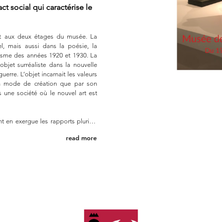
ct social qui caractérise le
nt aux deux étages du musée. La
nel, mais aussi dans la poésie, la
éalisme des années 1920 et 1930. La
objet surréaliste dans la nouvelle
rre. L’objet incarnait les valeurs
son mode de création que par son
s une société où le nouvel art est
t en exergue les rapports pluriels
uivre le fil de l’objet offre ainsi
read more
té.